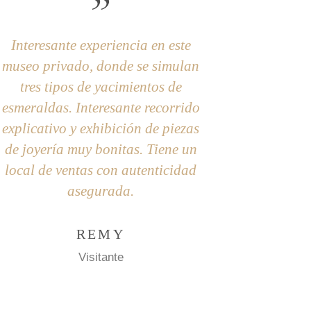
Interesante experiencia en este
Después de visita
museo privado, donde se simulan
Oro, al frente en
tres tipos de yacimientos de
Avianca queda e
esmeraldas. Interesante recorrido
Esmeralda, que ti
explicativo y exhibición de piezas
3 minas de esme
de joyería muy bonitas. Tiene un
muestra de esmera
local de ventas con autenticidad
por supuesto la t
asegurada.
de esmeraldas. De
hay una linda vi
REMY
ENRIQUE 
Visitante
Visita