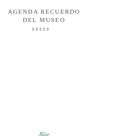
AGENDA RECUERDO
ARETES E
DEL MUSEO
CON E
TRAPICH
RE
Blog